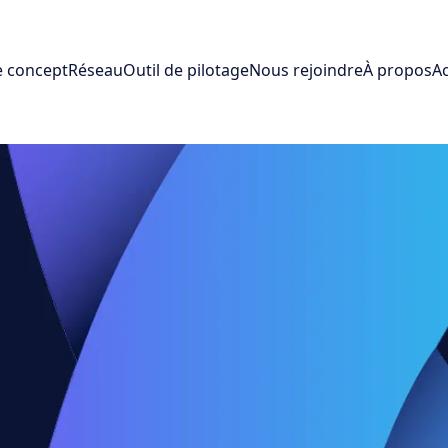
e concept
Réseau
Outil de pilotage
Nous rejoindre
À propos
Ac
s