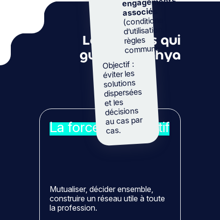
engagements
associés
(conditions
d’utilisation,
Les valeurs qui
règles
communes).
guident Alphya
Objectif :
éviter les
solutions
dispersées
et les
décisions
au cas par
La force du collectif
cas.
Mutualiser, décider ensemble,
construire un réseau utile à toute
la profession.