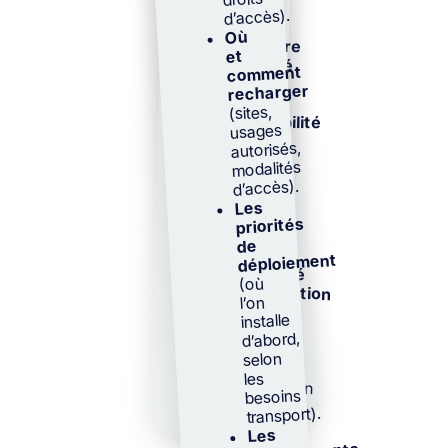
bornes :
d’accès).
pilotées :
scénarios,
Où
Meilleure
disponibilité
trajectoires,
et
visibilité
comment
jalons et
sur
pilotage du
recharger
la
TCO (Coût
(sites,
Total de
usages
des
Possession)
autorisés,
bornes
modalités
dans la
Règles
durée. Vous
d’accès).
d’accès
engagez la
Les
pour
transition
priorités
limiter
sans
de
l’attente
déploiement
bascule
Continuité
d’exploitation
,
brutale
(où
avec une
l’on
:
la
l’organisation
installe
vraie
recharge
logique de
d’abord,
s’intègre
maîtrise et
selon
dans
les
de
préparation.
besoins
quotidienne
transport).
Les