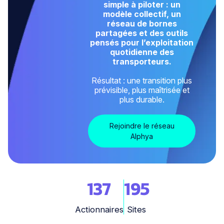
simple à piloter : un
modèle collectif, un
réseau de bornes
partagées et des outils
pensés pour l’exploitation
quotidienne des
transporteurs.
Résultat : une transition plus
prévisible, plus maîtrisée et
plus durable.
Rejoindre le réseau
Alphya
137
195
Actionnaires
Sites