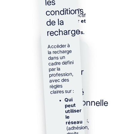
les
conditions
Rejoindre un
dispositif collectif
de la
construit par et
pour les
recharge
transporteurs.
3
Accéder à
Pourquoi
2
la recharge
nous
dans un
Se
rejoindre ?
cadre défini
projeter
par la
Gagner
stabilité
profession,
en
avec des
dans
règles
claires sur :
le
opérationnelle
Qui
temps
peut
utiliser
Réduire
l’incertitude
opérationnelle
Avancer
le
progressivement,
réseau
(adhésion,
avec des
liée aux
décisions
droits