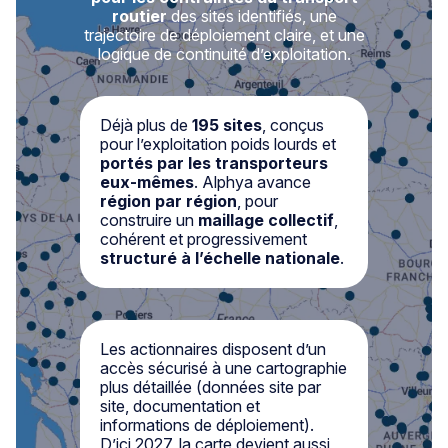
routier
des sites identifiés, une
trajectoire de déploiement claire, et une
logique de continuité d’exploitation.
Déjà plus de
195 sites
, conçus
pour l’exploitation poids lourds et
portés par les transporteurs
eux-mêmes
. Alphya avance
région par région
, pour
construire un
maillage collectif
,
cohérent et progressivement
structuré à l’échelle nationale
.
Les actionnaires disposent d’un
accès sécurisé à une cartographie
plus détaillée (données site par
site, documentation et
informations de déploiement).
D’ici 2027, la carte devient aussi