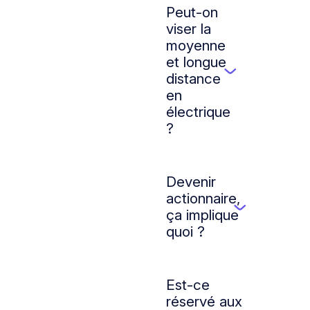
scénario
Peut-on
signifie
viser la
tester
moyenne
plusieurs
et longue
▼
configurations
distance
d’exploitation
en
(tournées,
électrique
points/temps
?
de
Oui,
recharge
à
:
condition
Devenir
dépôt,
que
actionnaire,
distribution,
▼
le
ça implique
itinérance)
maillage,
quoi ?
et
la
Cela
vérifier
planification
signifie
l’impact
et
participer
Est-ce
sur
les
à
réservé aux
la