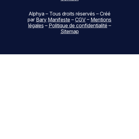
périmètre
éléments
opérationnel.
pour
Alphya – Tous droits réservés – Créé
décider
par
Bary
Manifeste
–
CGV
–
Mentions
au
légales
–
Politique de confidentialité
–
Sitemap
bon
moment.