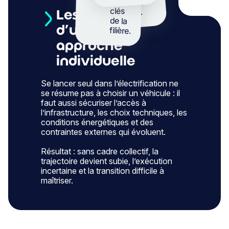
acteurs
perturber
clés
l’activité.
Les limites
de la
d’une
filière.
approche
individuelle
Se lancer seul dans l’électrification ne
se résume pas à choisir un véhicule : il
faut aussi sécuriser l’accès à
l’infrastructure, les choix techniques, les
conditions énergétiques et des
contraintes externes qui évoluent.
Résultat : sans cadre collectif, la
trajectoire devient subie, l’exécution
incertaine et la transition difficile à
maîtriser.