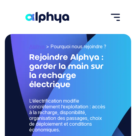
Alphya
> Pourquoi nous rejoindre ?
Rejoindre Alphya :
garder la main sur
la recharge
électrique
L’électrification modifie
concrètement l’exploitation : accès
à la recharge, disponibilité,
organisation des passages, choix
de déploiement et conditions
économiques.