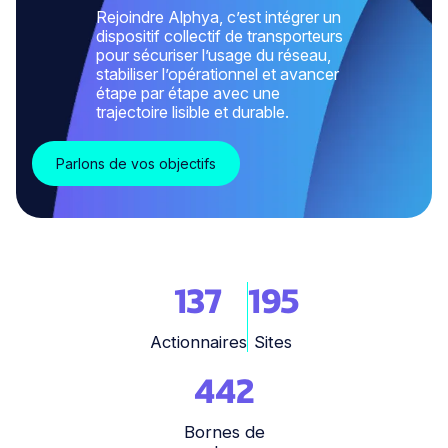
Rejoindre Alphya, c’est intégrer un
dispositif collectif de transporteurs
pour sécuriser l’usage du réseau,
stabiliser l’opérationnel et avancer
étape par étape avec une
trajectoire lisible et durable.
Parlons de vos objectifs
137
195
Actionnaires
Sites
442
Bornes de