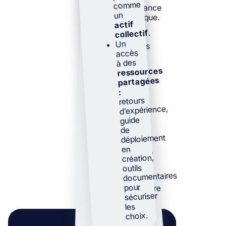
comme
les
un
énergétique.
prérequis
actif
Intégrer
partenariats
critiques,
.
collectif
des
séquencer
Un
dispositifs
le
accès
d’aides
déploiement,
à des
(ex.
et fixer des
ressources
CEE)
seuils
partagées
opérationnels
dans
:
le
clairs,
retours
montage
usages,
d’expérience,
des
capacités
guide
projets,
réseau,
de
au
volumes,
déploiement
sein
contraintes
en
d’exploitation,
d’un
création,
cadre
à partir
outils
structuré,
desquels
documentaires
grâce
une étape
pour
supplémentaire
à des
sécuriser
peut être
les
avec
engagée
choix.
des
sans