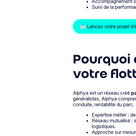
Accompagnement sur 
Suivi de la performa
Lancez votre projet d’é
Pourquoi c
votre flo
Alphya est un réseau créé
p
généralistes, Alphya comprend
conduite, rentabilité du parc.
Expertise métier : de
Réseau mutualisé : 
logistiques.
Approche sur mesure 