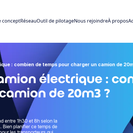
e concept
Réseau
Outil de pilotage
Nous rejoindre
À propos
Ac
ique : combien de temps pour charger un camion de 20
amion électrique : c
 camion de 20m3 ?
d entre 1h30 et 8h selon la
. Bien planifier ce temps de
our les transporteurs qui