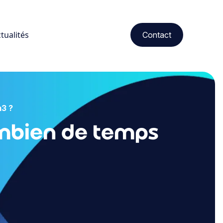
tualités
Contact
m3 ?
ombien de temps