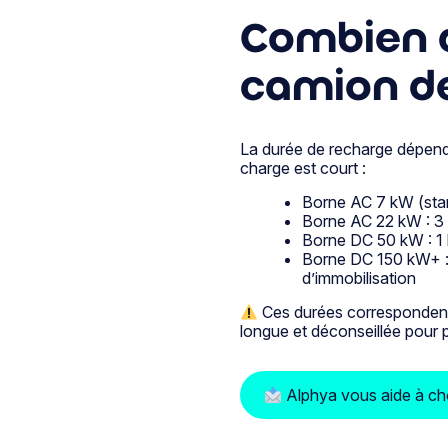
Combien 
camion de
La durée de recharge dépend 
charge est court :
Borne AC 7 kW (stan
Borne AC 22 kW : 3 à
Borne DC 50 kW : 1 h
Borne DC 150 kW+ : 
d’immobilisation
Ces durées correspondent
longue et déconseillée pour pr
Alphya vous aide à cho