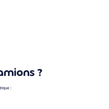
camions ?
rique :